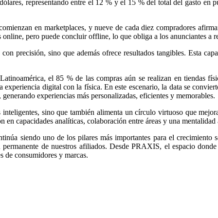
dólares, representando entre el 12 % y el 15 % del total del gasto en p
comienzan en marketplaces, y nueve de cada diez compradores afirman s
 online, pero puede concluir offline, lo que obliga a los anunciantes a
 con precisión, sino que además ofrece resultados tangibles. Esta capa
Latinoamérica, el 85 % de las compras aún se realizan en tiendas físi
 experiencia digital con la física. En este escenario, la data se convie
, generando experiencias más personalizadas, eficientes y memorables.
ás inteligentes, sino que también alimenta un círculo virtuoso que mej
n en capacidades analíticas, colaboración entre áreas y una mentalidad 
tinúa siendo uno de los pilares más importantes para el crecimiento 
n permanente de nuestros afiliados. Desde PRAXIS, el espacio donde l
es de consumidores y marcas.