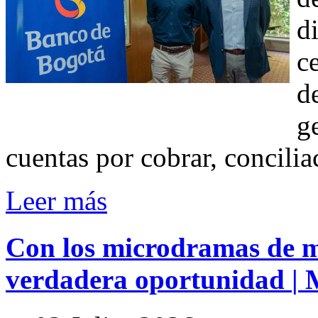
d
c
d
g
cuentas por cobrar, concili
Leer más
Con
los
microdramas
de
m
verdadera
oportunidad
|