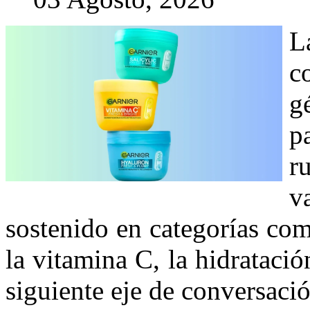
L
c
g
p
r
v
sostenido en categorías com
la vitamina C, la hidrataci
siguiente eje de conversació