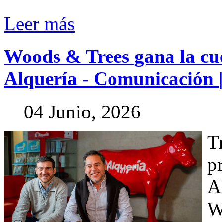
Leer más
Woods
&
Trees
gana
la
cu
Alquería
-
Comunicación
04 Junio, 2026
T
p
A
W