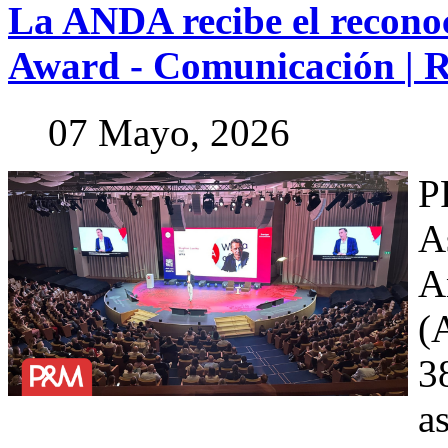
La
ANDA
recibe
el
recono
Award
-
Comunicación
|
R
07 Mayo, 2026
P
A
A
(
3
a