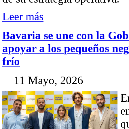
Leer más
Bavaria
se
une
con
la
Gob
apoyar
a
los
pequeños
neg
frío
11 Mayo, 2026
E
en
q