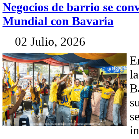
Negocios
de
barrio
se
conv
Mundial
con
Bavaria
02 Julio, 2026
E
l
B
s
s
i