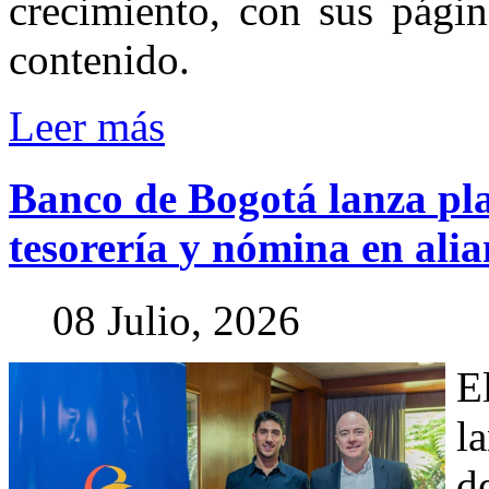
crecimiento, con sus págin
contenido.
Leer más
Banco
de
Bogotá
lanza
pl
tesorería
y
nómina
en
ali
08 Julio, 2026
E
l
d