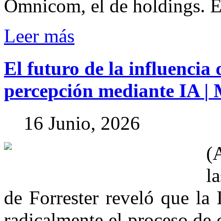
Omnicom, el de holdings. En
Leer más
El
futuro
de
la
influencia
percepción
mediante
IA
|
16 Junio, 2026
(
l
de Forrester reveló que la
radicalmente el proceso de