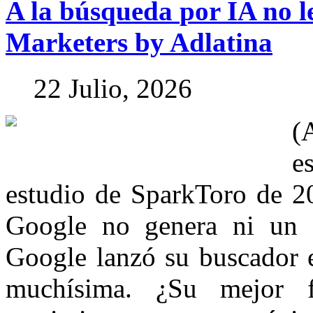
A
la
búsqueda
por
IA
no
l
Marketers
by
Adlatina
22 Julio, 2026
(
e
estudio de SparkToro de 2
Google no genera ni un 
Google lanzó su buscador e
muchísima. ¿Su mejor fu