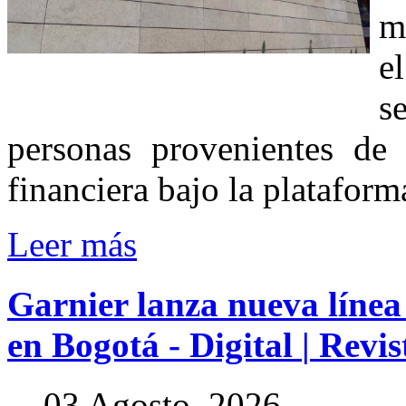
m
e
s
personas provenientes de 
financiera bajo la platafor
Leer más
Garnier
lanza
nueva
línea
en
Bogotá
-
Digital
|
Revis
03 Agosto, 2026