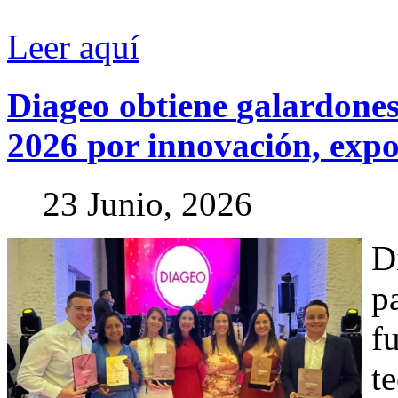
Leer aquí
Diageo
obtiene
galardone
2026
por
innovación,
expo
23 Junio, 2026
D
p
f
t