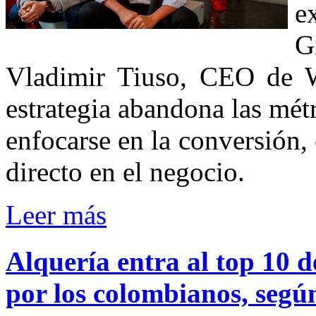
e
G
Vladimir Tiuso, CEO de W
estrategia abandona las métr
enfocarse en la conversión
directo en el negocio.
Leer más
Alquería
entra
al
top
10
d
por
los
colombianos,
segú