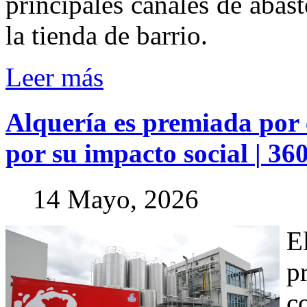
principales canales de abas
la tienda de barrio.
Leer más
Alquería
es
premiada
por
por
su
impacto
social
|
36
14 Mayo, 2026
E
p
c