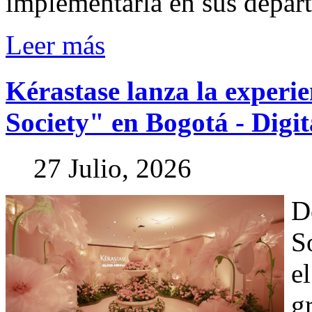
implementarla en sus depar
Leer más
Kérastase
lanza
la
experie
Society"
en
Bogotá
-
Digit
27 Julio, 2026
D
S
e
g