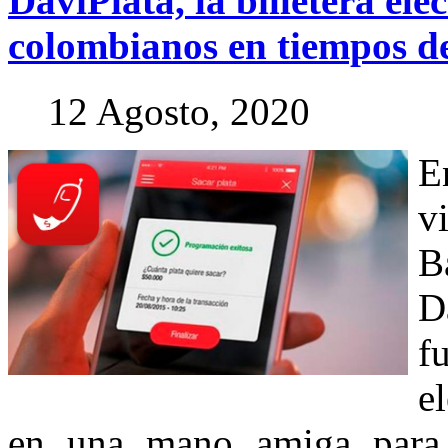
DaviPlata,
la
billetera
ele
colombianos
en
tiempos
d
12 Agosto, 2020
E
v
B
D
f
e
en una mano amiga para 