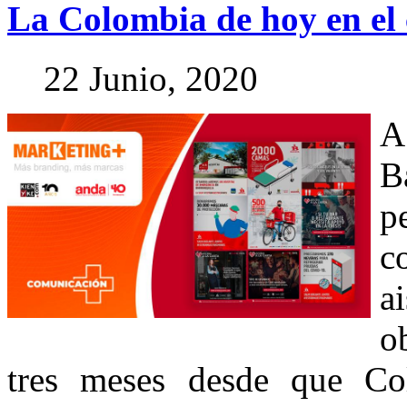
La
Colombia
de
hoy
en
el
22 Junio, 2020
A
B
p
c
a
o
tres meses desde que Co