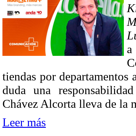
K
M
L
a
C
tiendas por departamentos a
duda una responsabilid
Chávez Alcorta lleva de la
Leer más