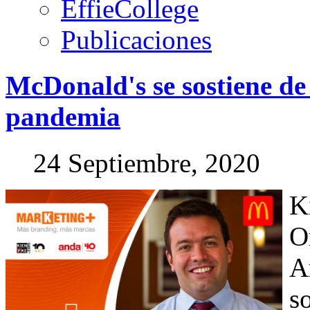
EffieCollege
Publicaciones
McDonald's
se
sostiene
de
pandemia
24 Septiembre, 2020
K
O
A
s