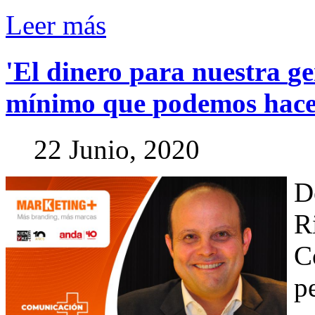
Leer más
'El
dinero
para
nuestra
ge
mínimo
que
podemos
hace
22 Junio, 2020
D
R
C
p