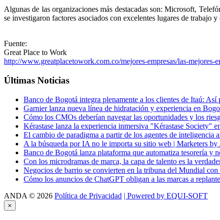
Algunas de las organizaciones más destacadas son: Microsoft, Telefó
se investigaron factores asociados con excelentes lugares de trabajo 
Fuente:
Great Place to Work
http://www.greatplacetowork.com.co/mejores-empresas/las-mejores-em
Últimas
Noticias
Banco de Bogotá integra plenamente a los clientes de Itaú: Así 
Garnier lanza nueva línea de hidratación y experiencia en Bogo
Cómo los CMOs deberían navegar las oportunidades y los riesgo
Kérastase lanza la experiencia inmersiva "Kérastase Society" e
El cambio de paradigma a partir de los agentes de inteligencia ar
A la búsqueda por IA no le importa su sitio web | Marketers by
Banco de Bogotá lanza plataforma que automatiza tesorería y 
Con los microdramas de marca, la capa de talento es la verdade
Negocios de barrio se convierten en la tribuna del Mundial con
Cómo los anuncios de ChatGPT obligan a las marcas a replantea
ANDA
©
2026
Política de Privacidad
| Powered by EQUI-SOFT
×