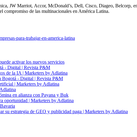
nica, JW Marriot, Accor, McDonald’s, Dell, Cisco, Diageo, Belcorp, ent
y el compromiso de las multinacionales en América Latina.
presas-para-trabajar-en-america-latina
puede activar los nuevos servicios
tá - Digital | Revista P&M
s de la IA | Marketers by Adlatina
n Bogotá - Digital | Revista P&M
tificial | Marketers by Adlatina
 Adlatina
nómina en alianza con Payana y Buk
ra oportunidad | Marketers by Adlatina
 Bavaria
r su estrategia de GEO y publicidad paga | Marketers by Adlatina