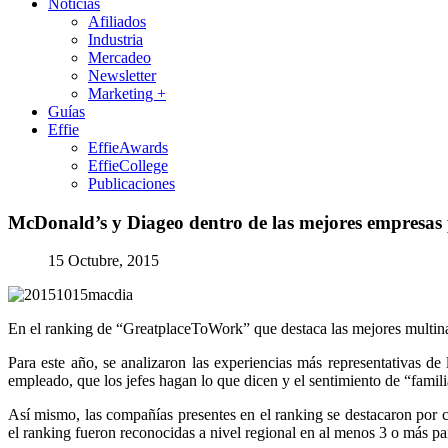
Noticias
Afiliados
Industria
Mercadeo
Newsletter
Marketing +
Guías
Effie
EffieAwards
EffieCollege
Publicaciones
McDonald’s
y
Diageo
dentro
de
las
mejores
empresas
15 Octubre, 2015
En el ranking de “GreatplaceToWork” que destaca las mejores multinac
Para este año, se analizaron las experiencias más representativas d
empleado, que los jefes hagan lo que dicen y el sentimiento de “familia
Así mismo, las compañías presentes en el ranking se destacaron por c
el ranking fueron reconocidas a nivel regional en al menos 3 o más pa