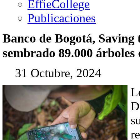
EffieCollege
Publicaciones
Banco
de
Bogotá,
Saving
sembrado
89.000
árboles
31 Octubre, 2024
L
D
s
r