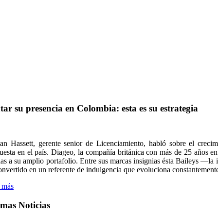
tar
su
presencia
en
Colombia:
esta
es
su
estrategia
an Hassett, gerente senior de Licenciamiento, habló sobre el creci
uesta en el país. Diageo, la compañía británica con más de 25 años 
ias a su amplio portafolio. Entre sus marcas insignias ésta Baileys —
onvertido en un referente de indulgencia que evoluciona constantemente
 más
imas
Noticias