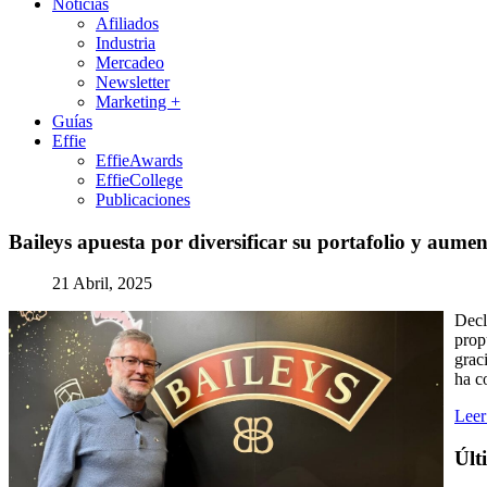
Noticias
Afiliados
Industria
Mercadeo
Newsletter
Marketing +
Guías
Effie
EffieAwards
EffieCollege
Publicaciones
Baileys
apuesta
por
diversificar
su
portafolio
y
aumen
21 Abril, 2025
Decl
prop
grac
ha c
Leer
Últ