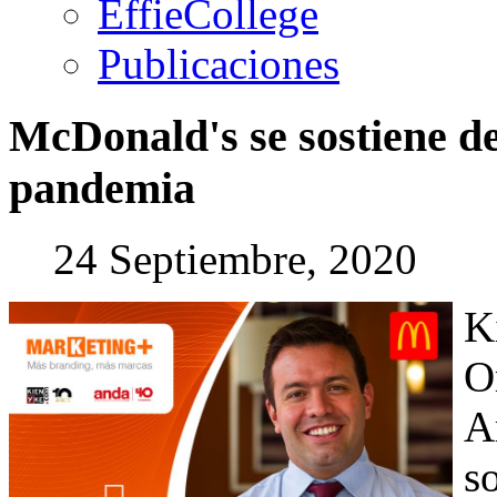
EffieCollege
Publicaciones
McDonald's
se
sostiene
d
pandemia
24 Septiembre, 2020
K
O
A
s