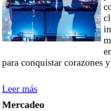
c
c
i
m
e
para conquistar corazones y
Leer más
Mercadeo