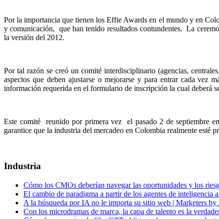
Por la importancia que tienen los Effie Awards en el mundo y en Col
y comunicación, que han tenido resultados contundentes. La ceremonia
la versión del 2012.
Por tal razón se creó un comité interdisciplinario (agencias, central
aspectos que deben ajustarse o mejorarse y para entrar cada vez m
información requerida en el formulario de inscripción la cual deberá 
Este comité reunido por primera vez el pasado 2 de septiembre en 
garantice que la industria del mercadeo en Colombia realmente esté p
Industria
Cómo los CMOs deberían navegar las oportunidades y los riesgo
El cambio de paradigma a partir de los agentes de inteligencia ar
A la búsqueda por IA no le importa su sitio web | Marketers by
Con los microdramas de marca, la capa de talento es la verdade