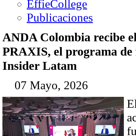
EffieCollege
Publicaciones
ANDA
Colombia
recibe
e
PRAXIS,
el
programa
de
Insider
Latam
07 Mayo, 2026
E
a
f