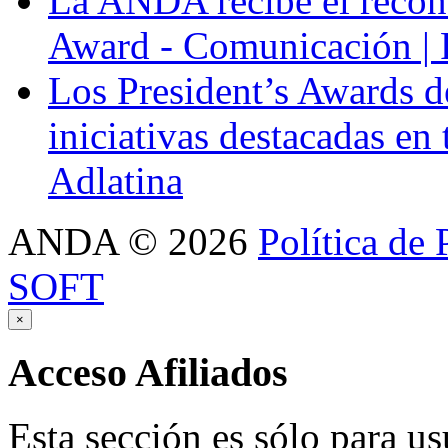
La ANDA recibe el recon
Award - Comunicación |
Los President’s Awards 
iniciativas destacadas en
Adlatina
ANDA
©
2026
Política de 
SOFT
×
Acceso
Afiliados
Esta sección es sólo para us