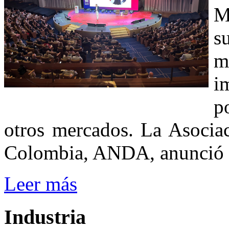
M
s
m
i
p
otros mercados. La Asocia
Colombia, ANDA, anunció 
Leer más
Industria