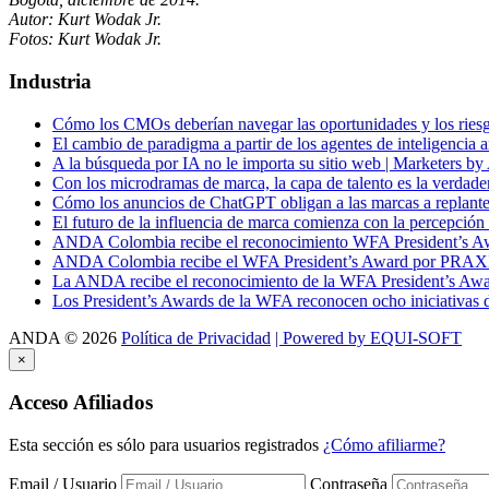
Autor: Kurt Wodak Jr.
Fotos: Kurt Wodak Jr.
Industria
Cómo los CMOs deberían navegar las oportunidades y los riesgo
El cambio de paradigma a partir de los agentes de inteligencia ar
A la búsqueda por IA no le importa su sitio web | Marketers by
Con los microdramas de marca, la capa de talento es la verdade
Cómo los anuncios de ChatGPT obligan a las marcas a replantea
El futuro de la influencia de marca comienza con la percepción
ANDA Colombia recibe el reconocimiento WFA President’s Aw
ANDA Colombia recibe el WFA President’s Award por PRAXIS, 
La ANDA recibe el reconocimiento de la WFA President’s Aw
Los President’s Awards de la WFA reconocen ocho iniciativas d
ANDA
©
2026
Política de Privacidad
| Powered by EQUI-SOFT
×
Acceso
Afiliados
Esta sección es sólo para usuarios registrados
¿Cómo afiliarme?
Email / Usuario
Contraseña