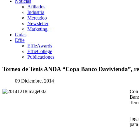
Noticias
Afiliados
Industria
Mercadeo
Newsletter
Marketing +
Guías
Effie
EffieAwards
EffieCollege
Publicaciones
Torneo
de
Tenis
ANDA
“Copa
Banco
Davivienda”,
re
09 Diciembre, 2014
Con 
Banc
Terc
Juga
para