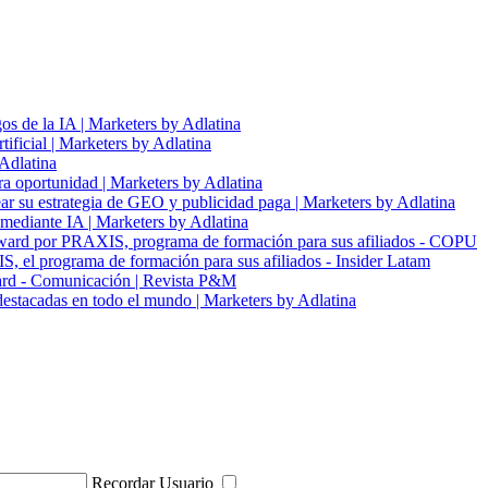
s de la IA | Marketers by Adlatina
tificial | Marketers by Adlatina
 Adlatina
ra oportunidad | Marketers by Adlatina
r su estrategia de GEO y publicidad paga | Marketers by Adlatina
 mediante IA | Marketers by Adlatina
ard por PRAXIS, programa de formación para sus afiliados - COPU
el programa de formación para sus afiliados - Insider Latam
ard - Comunicación | Revista P&M
estacadas en todo el mundo | Marketers by Adlatina
Recordar Usuario