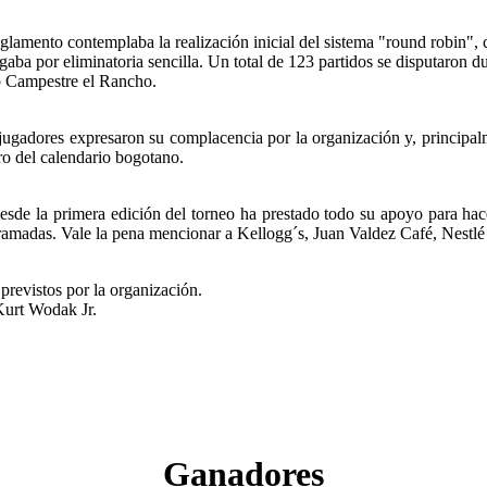
eglamento contemplaba la realización inicial del sistema "round robin", c
ugaba por eliminatoria sencilla. Un total de 123 partidos se disputaron d
 Campestre el Rancho.
jugadores expresaron su complacencia por la organización y, principalm
ro del calendario bogotano.
sde la primera edición del torneo ha prestado todo su apoyo para hace
gramadas. Vale la pena mencionar a Kellogg´s, Juan Valdez Café, Nestlé 
 previstos por la organización.
 Kurt Wodak Jr.
Ganadores