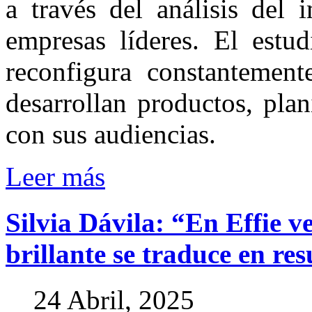
a través del análisis del
empresas líderes. El estud
reconfigura constantemen
desarrollan productos, pla
con sus audiencias.
Leer más
Silvia
Dávila:
“En
Effie
v
brillante
se
traduce
en
res
24 Abril, 2025