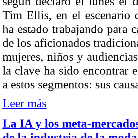
según declaró el lunes el 
Tim Ellis, en el escenario 
ha estado trabajando para c
de los aficionados tradicio
mujeres, niños y audiencias
la clave ha sido encontrar
a estos segmentos: sus causa
Leer más
La
IA
y
los
meta-mercado
de
la
industria
de
la
moda