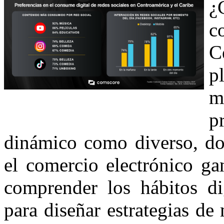
¿
c
C
p
m
p
dinámico como diverso, don
el comercio electrónico g
comprender los hábitos di
para diseñar estrategias d