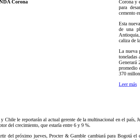
Corona y 
para desa
cemento e
Esta nueva
de una p
Antioquia,
caliza de 
La nueva 
toneladas 
Generará 2
promedio d
370 millon
Leer más
 y Chile le reportarán al actual gerente de la multinacional en el país, Ju
otor del crecimiento, que estaría entre 6 y 9 %.
rtir del próximo jueves, Procter & Gamble cambiará para Bogotá el c