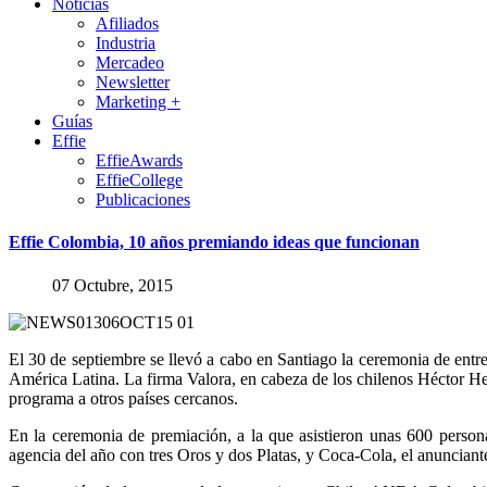
Noticias
Afiliados
Industria
Mercadeo
Newsletter
Marketing +
Guías
Effie
EffieAwards
EffieCollege
Publicaciones
Effie
Colombia,
10
años
premiando
ideas
que
funcionan
07 Octubre, 2015
El 30 de septiembre se llevó a cabo en Santiago la ceremonia de entre
América Latina. La firma Valora, en cabeza de los chilenos Héctor Herm
programa a otros países cercanos.
En la ceremonia de premiación, a la que asistieron unas 600 person
agencia del año con tres Oros y dos Platas, y Coca-Cola, el anuncian