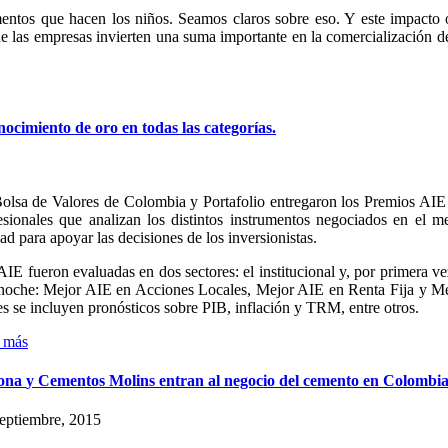
mentos que hacen los niños. Seamos claros sobre eso. Y este impacto o
 que las empresas invierten una suma importante en la comercialización
nocimiento
de
oro
en
todas
las
categorías.
olsa de Valores de Colombia y Portafolio entregaron los Premios AIE 
esionales que analizan los distintos instrumentos negociados en el 
dad para apoyar las decisiones de los inversionistas.
AIE fueron evaluadas en dos sectores: el institucional y, por primera ve
noche: Mejor AIE en Acciones Locales, Mejor AIE en Renta Fija y Mej
es se incluyen pronósticos sobre PIB, inflación y TRM, entre otros.
 más
ona
y
Cementos
Molins
entran
al
negocio
del
cemento
en
Colombi
eptiembre, 2015