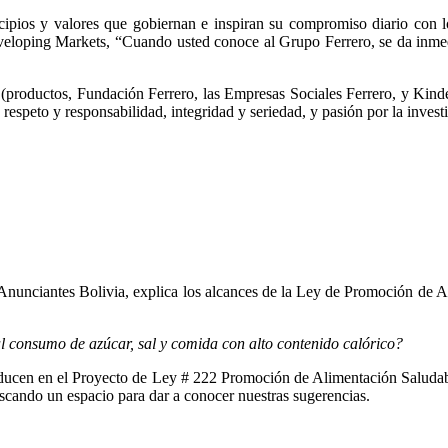
rincipios y valores que gobiernan e inspiran su compromiso diario co
oping Markets, “Cuando usted conoce al Grupo Ferrero, se da inmediat
 (productos, Fundación Ferrero, las Empresas Sociales Ferrero, y Kinde
espeto y responsabilidad, integridad y seriedad, y pasión por la invest
unciantes Bolivia, explica los alcances de la Ley de Promoción de Al
al consumo de azúcar, sal y comida con alto contenido calórico?
traducen en el Proyecto de Ley # 222 Promoción de Alimentación Saludab
cando un espacio para dar a conocer nuestras sugerencias.