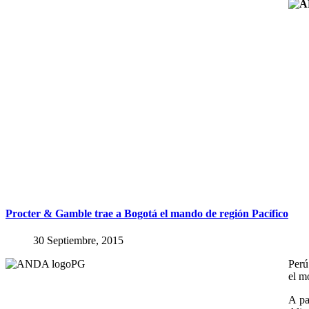
Procter
&
Gamble
trae
a
Bogotá
el
mando
de
región
Pacífico
30 Septiembre, 2015
Perú
el m
A pa