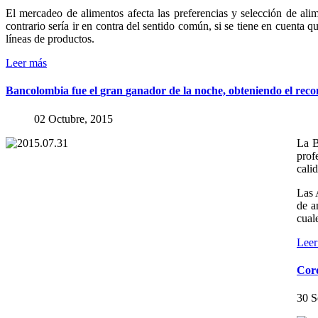
El mercadeo de alimentos afecta las preferencias y selección de ali
contrario sería ir en contra del sentido común, si se tiene en cuenta
líneas de productos.
Leer más
Bancolombia
fue
el
gran
ganador
de
la
noche,
obteniendo
el
reco
02 Octubre, 2015
La B
prof
cali
Las 
de a
cual
Leer
Cor
30 S