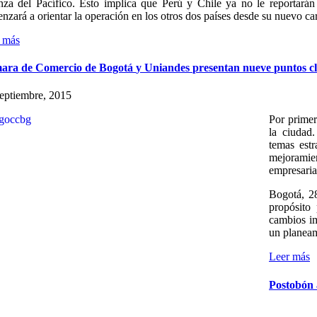
nza del Pacífico. Esto implica que Perú y Chile ya no le reportarán
nzará a orientar la operación en los otros dos países desde su nuevo c
 más
ara
de
Comercio
de
Bogotá
y
Uniandes
presentan
nueve
puntos
c
eptiembre, 2015
Por primer
la ciudad.
temas estr
mejoramie
empresaria
Bogotá, 28
propósito 
cambios im
un planeam
Leer más
Postobón