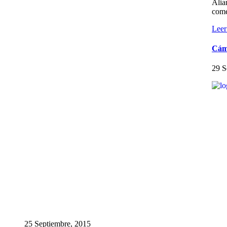
Alia
come
Leer
Cám
29 S
25 Septiembre, 2015