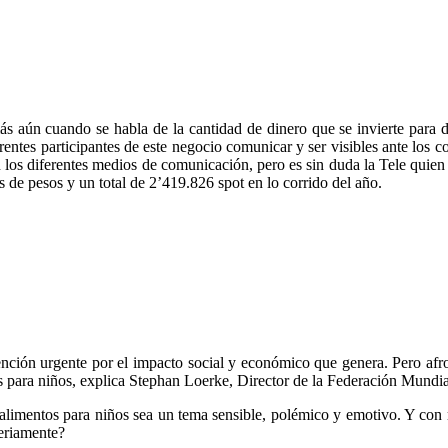
 más aún cuando se habla de la cantidad de dinero que se invierte pa
ferentes participantes de este negocio comunicar y ser visibles ante los
los diferentes medios de comunicación, pero es sin duda la Tele quien ll
es de pesos y un total de 2’419.826 spot en lo corrido del año.
ención urgente por el impacto social y económico que genera. Pero afr
s para niños, explica Stephan Loerke, Director de la Federación Mundi
limentos para niños sea un tema sensible, polémico y emotivo. Y con r
seriamente?